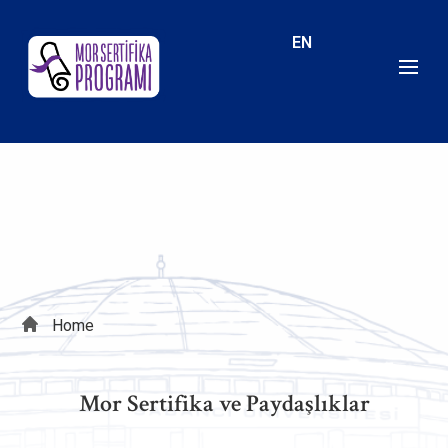
Skip
to
EN
main
content
Breadcrumb
Home
Mor Sertifika ve Paydaşlıklar