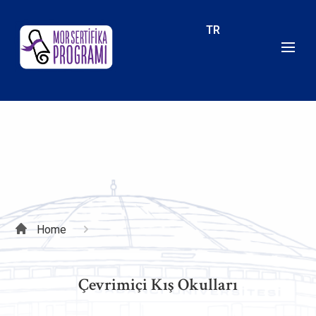
Skip
to
TR
main
content
Breadcrumb
Home
Çevrimiçi Kış Okulları